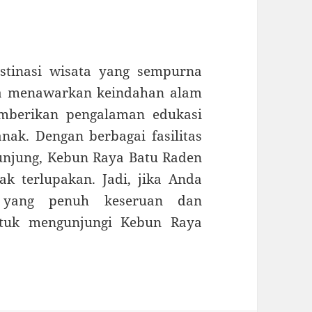
stinasi wisata yang sempurna
ya menawarkan keindahan alam
emberikan pengalaman edukasi
nak. Dengan berbagai fasilitas
njung, Kebun Raya Batu Raden
ak terlupakan. Jadi, jika Anda
a yang penuh keseruan dan
ntuk mengunjungi Kebun Raya