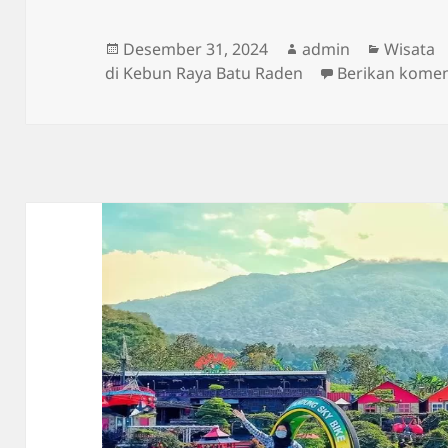
Diposkan
Penulis
Kategor
Desember 31, 2024
admin
Wisata
pada
di Kebun Raya Batu Raden
Berikan kome