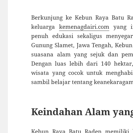
Berkunjung ke Kebun Raya Batu Rad
keluarga
kemenagdairi.com
yang in
penuh edukasi sekaligus menyegark
Gunung Slamet, Jawa Tengah, Kebu
suasana alam yang sejuk dan pe
Dengan luas lebih dari 140 hektar,
wisata yang cocok untuk menghab
sambil belajar tentang keanekaragam
Keindahan Alam yan
Kebun Raya Batu Raden memiliki 