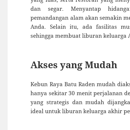
dan segar. Menyantap hidanga
pemandangan alam akan semakin m
Anda. Selain itu, ada fasilitas mu
sehingga membuat liburan keluarga
Akses yang Mudah
Kebun Raya Batu Raden mudah diakse
hanya sekitar 30 menit perjalanan d
yang strategis dan mudah dijangka
ideal untuk liburan keluarga akhir p