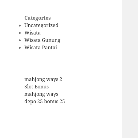
Categories
Uncategorized
Wisata
Wisata Gunung
Wisata Pantai
mahjong ways 2
Slot Bonus
mahjong ways
depo 25 bonus 25