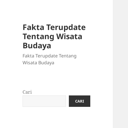
Fakta Terupdate
Tentang Wisata
Budaya
Fakta Terupdate Tentang
Wisata Budaya
Cari
CARI