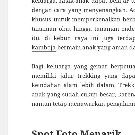
keluarga. Anak-anak dapat belajar
dengan cara yang menyenangkan. Ad
khusus untuk memperkenalkan berba
tanaman obat hingga tanaman ende
itu, di kebun raya ini juga terd
kamboja
bermain anak yang aman d
Bagi keluarga yang gemar berpetu
memiliki jalur trekking yang da
keindahan alam lebih dalam. Trekki
anak yang sudah cukup besar, karen
namun tetap menawarkan pengalama
Spot Foto Menarik