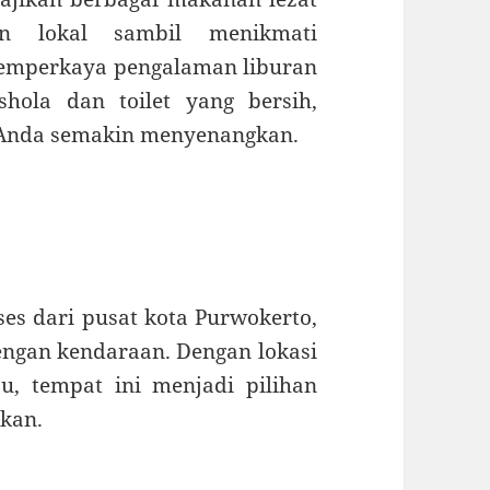
n lokal sambil menikmati
emperkaya pengalaman liburan
shola dan toilet yang bersih,
 Anda semakin menyenangkan.
s dari pusat kota Purwokerto,
engan kendaraan. Dengan lokasi
u, tempat ini menjadi pilihan
ekan.