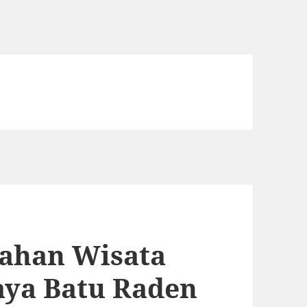
ahan Wisata
aya Batu Raden