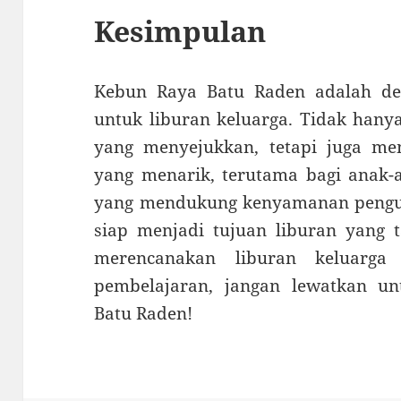
Kesimpulan
Kebun Raya Batu Raden adalah de
untuk liburan keluarga. Tidak han
yang menyejukkan, tetapi juga m
yang menarik, terutama bagi anak-a
yang mendukung kenyamanan pengu
siap menjadi tujuan liburan yang t
merencanakan liburan keluarg
pembelajaran, jangan lewatkan u
Batu Raden!