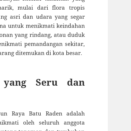
ik, mulai dari flora tropis
ng asri dan udara yang segar
na untuk menikmati keindahan
honan yang rindang, atau duduk
nikmati pemandangan sekitar,
rang ditemukan di kota besar.
a yang Seru dan
bun Raya Batu Raden adalah
nikmati oleh seluruh anggota