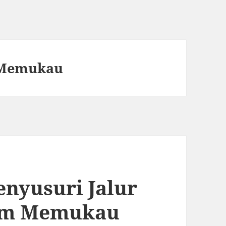
m Memukau
nyusuri Jalur
lam Memukau