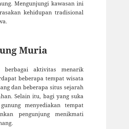
unung. Mengunjungi kawasan ini
asakan kehidupan tradisional
wa.
nung Muria
berbagai aktivitas menarik
erdapat beberapa tempat wisata
pang dan beberapa situs sejarah
an. Selain itu, bagi yang suka
r gunung menyediakan tempat
nkan pengunjung menikmati
nang.