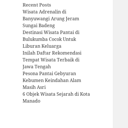
Recent Posts
Wisata Adrenalin di
Banyuwangi Arung Jeram
Sungai Badeng
Destinasi Wisata Pantai di
Bulukumba Cocok Untuk
Liburan Keluarga
Inilah Daftar Rekomendasi
Tempat Wisata Terbaik di
Jawa Tengah
Pesona Pantai Gebyuran
Kebumen Keindahan Alam
Masih Asri
6 Objek Wisata Sejarah di Kota
Manado