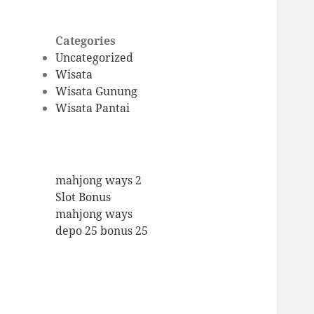
Categories
Uncategorized
Wisata
Wisata Gunung
Wisata Pantai
mahjong ways 2
Slot Bonus
mahjong ways
depo 25 bonus 25