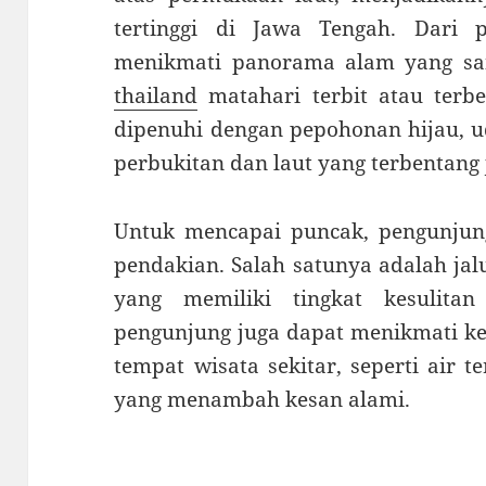
tertinggi di Jawa Tengah. Dari 
menikmati panorama alam yang san
thailand
matahari terbit atau terb
dipenuhi dengan pepohonan hijau, u
perbukitan dan laut yang terbentang 
Untuk mencapai puncak, pengunjung
pendakian. Salah satunya adalah jal
yang memiliki tingkat kesulita
pengunjung juga dapat menikmati ke
tempat wisata sekitar, seperti air 
yang menambah kesan alami.