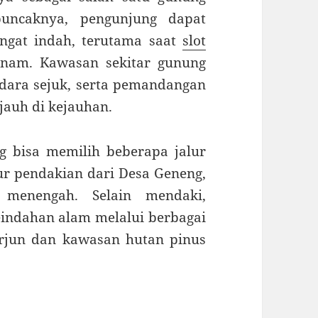
puncaknya, pengunjung dapat
gat indah, terutama saat
slot
enam. Kawasan sekitar gunung
dara sejuk, serta pemandangan
jauh di kejauhan.
 bisa memilih beberapa jalur
ur pendakian dari Desa Geneng,
n menengah. Selain mendaki,
indahan alam melalui berbagai
terjun dan kawasan hutan pinus