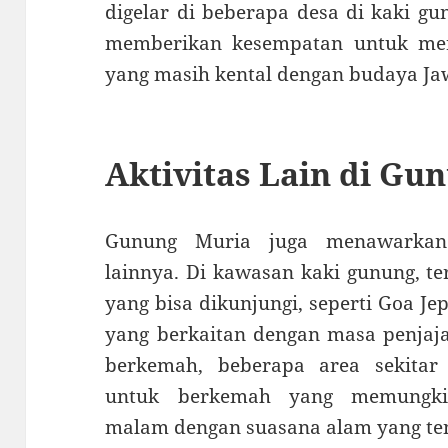
digelar di beberapa desa di kaki g
memberikan kesempatan untuk mer
yang masih kental dengan budaya Ja
Aktivitas Lain di Gu
Gunung Muria juga menawarkan 
lainnya. Di kawasan kaki gunung, t
yang bisa dikunjungi, seperti Goa Je
yang berkaitan dengan masa penjajah
berkemah, beberapa area sekita
untuk berkemah yang memungki
malam dengan suasana alam yang te