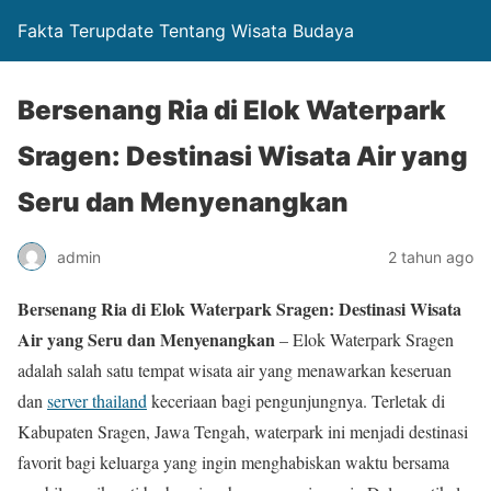
Fakta Terupdate Tentang Wisata Budaya
Bersenang Ria di Elok Waterpark
Sragen: Destinasi Wisata Air yang
Seru dan Menyenangkan
admin
2 tahun ago
Bersenang Ria di Elok Waterpark Sragen: Destinasi Wisata
Air yang Seru dan Menyenangkan
– Elok Waterpark Sragen
adalah salah satu tempat wisata air yang menawarkan keseruan
dan
server thailand
keceriaan bagi pengunjungnya. Terletak di
Kabupaten Sragen, Jawa Tengah, waterpark ini menjadi destinasi
favorit bagi keluarga yang ingin menghabiskan waktu bersama