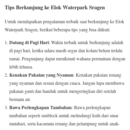
Tips Berkunjung ke Elok Waterpark Sragen
Untuk mendapatkan pengalaman terbaik saat berkunjung ke Elok
Waterpark Sragen, berikut beberapa tips yang bisa diikuti:
Datang di Pagi Hari
: Waktu terbaik untuk berkunjung adalah
di pagi hari, ketika udara masih segar dan kolam belum terlalu
ramai. Pengunjung dapat menikmati wahana permainan dengan
lebih leluasa.
Kenakan Pakaian yang Nyaman
: Kenakan pakaian renang
yang nyaman dan sesuai dengan cuaca. Jangan lupa membawa
pakaian ganti dan handuk untuk mengeringkan diri setelah
bermain air.
Bawa Perlengkapan Tambahan
: Bawa perlengkapan
tambahan seperti sunblock untuk melindungi kulit dari sinar
matahari, serta kacamata renang dan pelampung untuk anak-