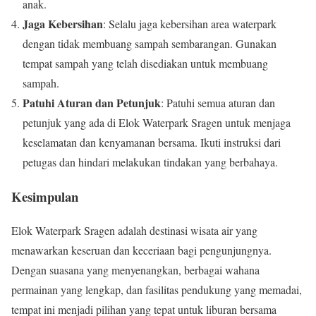
anak.
Jaga Kebersihan
: Selalu jaga kebersihan area waterpark
dengan tidak membuang sampah sembarangan. Gunakan
tempat sampah yang telah disediakan untuk membuang
sampah.
Patuhi Aturan dan Petunjuk
: Patuhi semua aturan dan
petunjuk yang ada di Elok Waterpark Sragen untuk menjaga
keselamatan dan kenyamanan bersama. Ikuti instruksi dari
petugas dan hindari melakukan tindakan yang berbahaya.
Kesimpulan
Elok Waterpark Sragen adalah destinasi wisata air yang
menawarkan keseruan dan keceriaan bagi pengunjungnya.
Dengan suasana yang menyenangkan, berbagai wahana
permainan yang lengkap, dan fasilitas pendukung yang memadai,
tempat ini menjadi pilihan yang tepat untuk liburan bersama