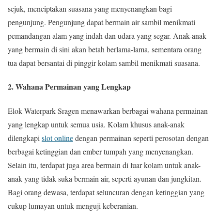
sejuk, menciptakan suasana yang menyenangkan bagi
pengunjung. Pengunjung dapat bermain air sambil menikmati
pemandangan alam yang indah dan udara yang segar. Anak-anak
yang bermain di sini akan betah berlama-lama, sementara orang
tua dapat bersantai di pinggir kolam sambil menikmati suasana.
2. Wahana Permainan yang Lengkap
Elok Waterpark Sragen menawarkan berbagai wahana permainan
yang lengkap untuk semua usia. Kolam khusus anak-anak
dilengkapi
slot online
dengan permainan seperti perosotan dengan
berbagai ketinggian dan ember tumpah yang menyenangkan.
Selain itu, terdapat juga area bermain di luar kolam untuk anak-
anak yang tidak suka bermain air, seperti ayunan dan jungkitan.
Bagi orang dewasa, terdapat seluncuran dengan ketinggian yang
cukup lumayan untuk menguji keberanian.