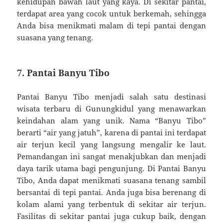
kehidupan bawah laut yang kaya. Di sekitar pantai,
terdapat area yang cocok untuk berkemah, sehingga
Anda bisa menikmati malam di tepi pantai dengan
suasana yang tenang.
7. Pantai Banyu Tibo
Pantai Banyu Tibo menjadi salah satu destinasi
wisata terbaru di Gunungkidul yang menawarkan
keindahan alam yang unik. Nama “Banyu Tibo”
berarti “air yang jatuh”, karena di pantai ini terdapat
air terjun kecil yang langsung mengalir ke laut.
Pemandangan ini sangat menakjubkan dan menjadi
daya tarik utama bagi pengunjung. Di Pantai Banyu
Tibo, Anda dapat menikmati suasana tenang sambil
bersantai di tepi pantai. Anda juga bisa berenang di
kolam alami yang terbentuk di sekitar air terjun.
Fasilitas di sekitar pantai juga cukup baik, dengan