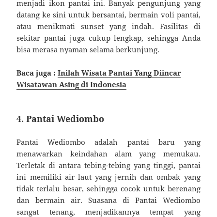
menjadi ikon pantai ini. Banyak pengunjung yang
datang ke sini untuk bersantai, bermain voli pantai,
atau menikmati sunset yang indah. Fasilitas di
sekitar pantai juga cukup lengkap, sehingga Anda
bisa merasa nyaman selama berkunjung.
Baca juga :
Inilah Wisata Pantai Yang Diincar
Wisatawan Asing di Indonesia
4. Pantai Wediombo
Pantai Wediombo adalah pantai baru yang
menawarkan keindahan alam yang memukau.
Terletak di antara tebing-tebing yang tinggi, pantai
ini memiliki air laut yang jernih dan ombak yang
tidak terlalu besar, sehingga cocok untuk berenang
dan bermain air. Suasana di Pantai Wediombo
sangat tenang, menjadikannya tempat yang