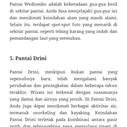
Pantai Wediombo adalah keberadaan gua-gua kecil
di sekitar pantai. Anda bisa menjelajahi gua-gua ini
dan menikmati keindahan alam yang masih alami.
Selain itu, terdapat spot-spot foto yang menarik di
sekitar pantai, seperti tebing karang yang indah dan
pemandangan laut yang memukau.
5. Pantai Drini
Pantai Drini, meskipun bukan pantai yang
sepenuhnya baru, telah mengalami banyak
perubahan dan peningkatan dalam beberapa tahun
terakhir. Wisata ini terkenal dengan suasananya
yang damai dan airnya yang jernih. Di Pantai Drini,
Anda juga dapat menikmati berbagai aktivitas air,
termasuk snorkeling dan kayaking. Keindahan
Pantai Drini terletak pada kombinasi antara pasir
putih dan tebing-tebing yang menjulang tinggi di