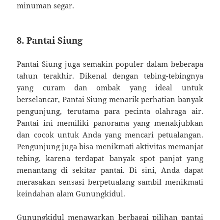
minuman segar.
8. Pantai Siung
Pantai Siung juga semakin populer dalam beberapa
tahun terakhir. Dikenal dengan tebing-tebingnya
yang curam dan ombak yang ideal untuk
berselancar, Pantai Siung menarik perhatian banyak
pengunjung, terutama para pecinta olahraga air.
Pantai ini memiliki panorama yang menakjubkan
dan cocok untuk Anda yang mencari petualangan.
Pengunjung juga bisa menikmati aktivitas memanjat
tebing, karena terdapat banyak spot panjat yang
menantang di sekitar pantai. Di sini, Anda dapat
merasakan sensasi berpetualang sambil menikmati
keindahan alam Gunungkidul.
Gunungkidul menawarkan berbagai pilihan pantai