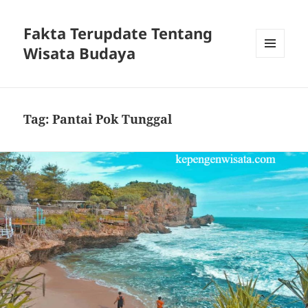
Fakta Terupdate Tentang
Wisata Budaya
MENU
DAN
WIDGET
Tag:
Pantai Pok Tunggal