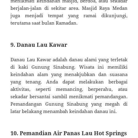
menikmati keindahan masjid, berdoa, atau sekadar
berjalan-jalan di sekitar area. Masjid Raya Medan
juga menjadi tempat yang ramai dikunjungi,
terutama saat bulan Ramadan.
9. Danau Lau Kawar
Danau Lau Kawar adalah danau alami yang terletak
di kaki Gunung Sinabung. Wisata ini memiliki
keindahan alam yang menakjubkan dan suasana
yang tenang. Anda dapat melakukan berbagai
aktivitas, seperti memancing, berperahu, atau
sekadar bersantai sambil menikmati pemandangan.
Pemandangan Gunung Sinabung yang megah di
latar belakang menambah keindahan danau ini.
10. Pemandian Air Panas Lau Hot Springs