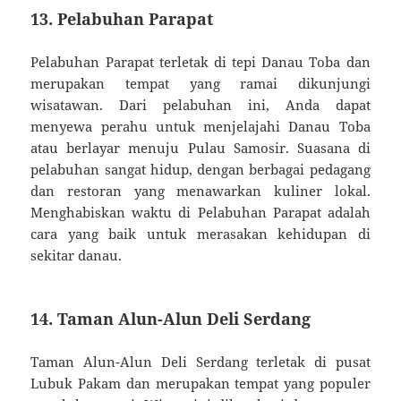
13. Pelabuhan Parapat
Pelabuhan Parapat terletak di tepi Danau Toba dan
merupakan tempat yang ramai dikunjungi
wisatawan. Dari pelabuhan ini, Anda dapat
menyewa perahu untuk menjelajahi Danau Toba
atau berlayar menuju Pulau Samosir. Suasana di
pelabuhan sangat hidup, dengan berbagai pedagang
dan restoran yang menawarkan kuliner lokal.
Menghabiskan waktu di Pelabuhan Parapat adalah
cara yang baik untuk merasakan kehidupan di
sekitar danau.
14. Taman Alun-Alun Deli Serdang
Taman Alun-Alun Deli Serdang terletak di pusat
Lubuk Pakam dan merupakan tempat yang populer