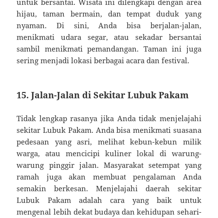
untuk bersantai. Wisata ini dilengkapi dengan area
hijau, taman bermain, dan tempat duduk yang
nyaman. Di sini, Anda bisa berjalan-jalan,
menikmati udara segar, atau sekadar bersantai
sambil menikmati pemandangan. Taman ini juga
sering menjadi lokasi berbagai acara dan festival.
15. Jalan-Jalan di Sekitar Lubuk Pakam
Tidak lengkap rasanya jika Anda tidak menjelajahi
sekitar Lubuk Pakam. Anda bisa menikmati suasana
pedesaan yang asri, melihat kebun-kebun milik
warga, atau mencicipi kuliner lokal di warung-
warung pinggir jalan. Masyarakat setempat yang
ramah juga akan membuat pengalaman Anda
semakin berkesan. Menjelajahi daerah sekitar
Lubuk Pakam adalah cara yang baik untuk
mengenal lebih dekat budaya dan kehidupan sehari-