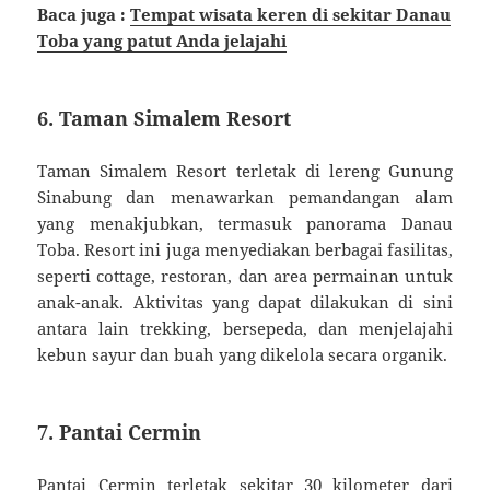
Baca juga :
Tempat wisata keren di sekitar Danau
Toba yang patut Anda jelajahi
6. Taman Simalem Resort
Taman Simalem Resort terletak di lereng Gunung
Sinabung dan menawarkan pemandangan alam
yang menakjubkan, termasuk panorama Danau
Toba. Resort ini juga menyediakan berbagai fasilitas,
seperti cottage, restoran, dan area permainan untuk
anak-anak. Aktivitas yang dapat dilakukan di sini
antara lain trekking, bersepeda, dan menjelajahi
kebun sayur dan buah yang dikelola secara organik.
7. Pantai Cermin
Pantai Cermin terletak sekitar 30 kilometer dari