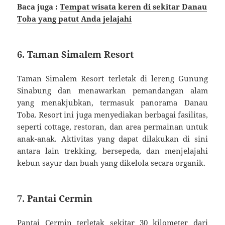
Baca juga :
Tempat wisata keren di sekitar Danau
Toba yang patut Anda jelajahi
6. Taman Simalem Resort
Taman Simalem Resort terletak di lereng Gunung
Sinabung dan menawarkan pemandangan alam
yang menakjubkan, termasuk panorama Danau
Toba. Resort ini juga menyediakan berbagai fasilitas,
seperti cottage, restoran, dan area permainan untuk
anak-anak. Aktivitas yang dapat dilakukan di sini
antara lain trekking, bersepeda, dan menjelajahi
kebun sayur dan buah yang dikelola secara organik.
7. Pantai Cermin
Pantai Cermin terletak sekitar 30 kilometer dari