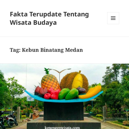
Fakta Terupdate Tentang
Wisata Budaya
MENU
DAN
WIDGET
Tag:
Kebun Binatang Medan