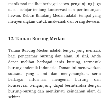
menikmati melihat berbagai satwa, pengunjung juga
dapat belajar tentang konservasi dan perlindungan
hewan. Kebun Binatang Medan adalah tempat yang
menyenangkan untuk anak-anak dan orang dewasa.
12. Taman Burung Medan
Taman Burung Medan adalah tempat yang menarik
bagi penggemar burung dan alam. Di sini, Anda
dapat melihat berbagai jenis burung, termasuk
burung endemik Indonesia. Taman ini menawarkan
suasana yang alami dan menyenangkan, serta
berbagai informasi mengenai burung dan
konservasi. Pengunjung dapat berinteraksi dengan
burung-burung dan menikmati keindahan alam di
sekitar.