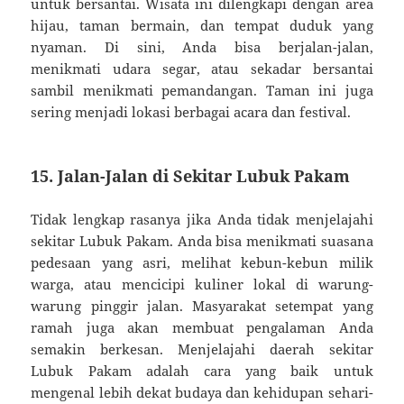
untuk bersantai. Wisata ini dilengkapi dengan area
hijau, taman bermain, dan tempat duduk yang
nyaman. Di sini, Anda bisa berjalan-jalan,
menikmati udara segar, atau sekadar bersantai
sambil menikmati pemandangan. Taman ini juga
sering menjadi lokasi berbagai acara dan festival.
15. Jalan-Jalan di Sekitar Lubuk Pakam
Tidak lengkap rasanya jika Anda tidak menjelajahi
sekitar Lubuk Pakam. Anda bisa menikmati suasana
pedesaan yang asri, melihat kebun-kebun milik
warga, atau mencicipi kuliner lokal di warung-
warung pinggir jalan. Masyarakat setempat yang
ramah juga akan membuat pengalaman Anda
semakin berkesan. Menjelajahi daerah sekitar
Lubuk Pakam adalah cara yang baik untuk
mengenal lebih dekat budaya dan kehidupan sehari-