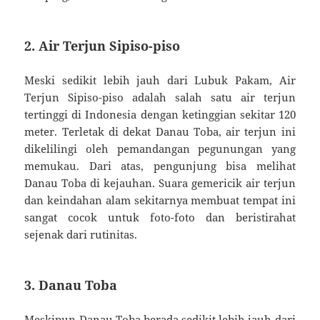
2. Air Terjun Sipiso-piso
Meski sedikit lebih jauh dari Lubuk Pakam, Air
Terjun Sipiso-piso adalah salah satu air terjun
tertinggi di Indonesia dengan ketinggian sekitar 120
meter. Terletak di dekat Danau Toba, air terjun ini
dikelilingi oleh pemandangan pegunungan yang
memukau. Dari atas, pengunjung bisa melihat
Danau Toba di kejauhan. Suara gemericik air terjun
dan keindahan alam sekitarnya membuat tempat ini
sangat cocok untuk foto-foto dan beristirahat
sejenak dari rutinitas.
3. Danau Toba
Meskipun Danau Toba berada sedikit lebih jauh dari