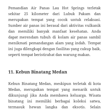
Pemandian Air Panas Lau Hot Springs terletak
sekitar 25 kilometer dari Lubuk Pakam dan
merupakan tempat yang cocok untuk relaksasi.
Sumber air panas ini berasal dari aktivitas vulkanik
dan memiliki banyak manfaat kesehatan. Anda
dapat merendam tubuh di kolam air panas sambil
menikmati pemandangan alam yang indah. Tempat
ini juga dilengkapi dengan fasilitas yang cukup baik,
seperti tempat beristirahat dan warung makan.
11. Kebun Binatang Medan
Kebun Binatang Medan, meskipun terletak di kota
Medan, merupakan tempat yang menarik untuk
dikunjungi jika Anda membawa keluarga. Wisata
binatang ini memiliki berbagai koleksi satwa,
termasuk hewan langka dan eksotis. Selain