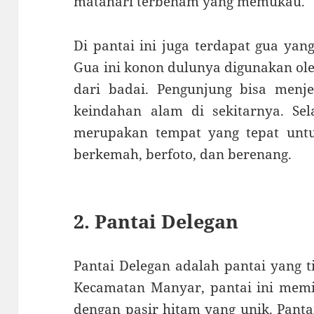
matahari terbenam yang memukau.
Di pantai ini juga terdapat gua yang
Gua ini konon dulunya digunakan ole
dari badai. Pengunjung bisa menje
keindahan alam di sekitarnya. Sel
merupakan tempat yang tepat untuk
berkemah, berfoto, dan berenang.
2. Pantai Delegan
Pantai Delegan adalah pantai yang t
Kecamatan Manyar, pantai ini memi
dengan pasir hitam yang unik. Pantai 