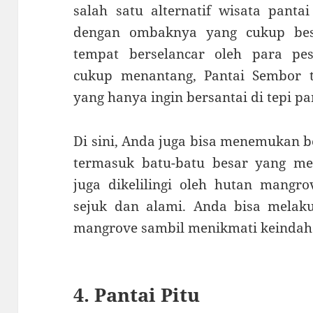
salah satu alternatif wisata pantai
dengan ombaknya yang cukup besa
tempat berselancar oleh para pe
cukup menantang, Pantai Sembor 
yang hanya ingin bersantai di tepi pa
Di sini, Anda juga bisa menemukan b
termasuk batu-batu besar yang men
juga dikelilingi oleh hutan mangr
sejuk dan alami. Anda bisa melaku
mangrove sambil menikmati keindah
4. Pantai Pitu