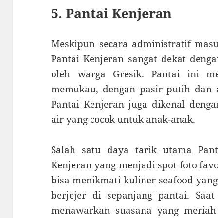
5. Pantai Kenjeran
Meskipun secara administratif mas
Pantai Kenjeran sangat dekat denga
oleh warga Gresik. Pantai ini m
memukau, dengan pasir putih dan air
Pantai Kenjeran juga dikenal deng
air yang cocok untuk anak-anak.
Salah satu daya tarik utama Pan
Kenjeran yang menjadi spot foto fav
bisa menikmati kuliner seafood yang 
berjejer di sepanjang pantai. Saa
menawarkan suasana yang meriah 