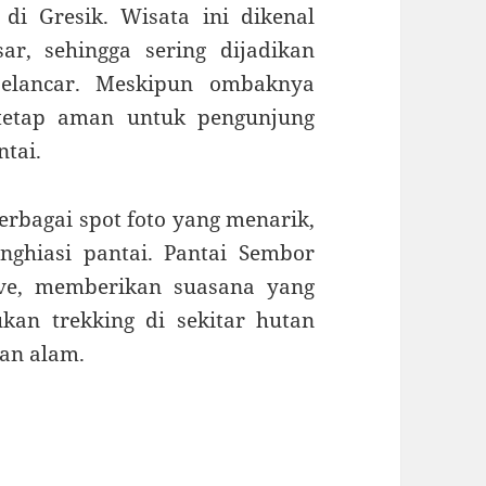
 di Gresik. Wisata ini dikenal
r, sehingga sering dijadikan
selancar. Meskipun ombaknya
tetap aman untuk pengunjung
ntai.
erbagai spot foto yang menarik,
ghiasi pantai. Pantai Sembor
ove, memberikan suasana yang
kan trekking di sekitar hutan
an alam.