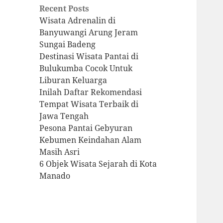
Recent Posts
Wisata Adrenalin di
Banyuwangi Arung Jeram
Sungai Badeng
Destinasi Wisata Pantai di
Bulukumba Cocok Untuk
Liburan Keluarga
Inilah Daftar Rekomendasi
Tempat Wisata Terbaik di
Jawa Tengah
Pesona Pantai Gebyuran
Kebumen Keindahan Alam
Masih Asri
6 Objek Wisata Sejarah di Kota
Manado