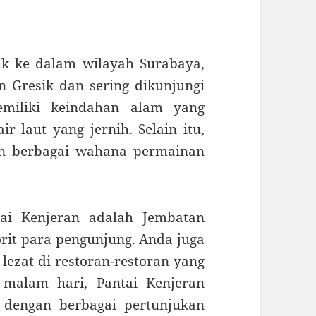
uk ke dalam wilayah Surabaya,
n Gresik dan sering dikunjungi
emiliki keindahan alam yang
 laut yang jernih. Selain itu,
an berbagai wahana permainan
tai Kenjeran adalah Jembatan
orit para pengunjung. Anda juga
lezat di restoran-restoran yang
t malam hari, Pantai Kenjeran
dengan berbagai pertunjukan