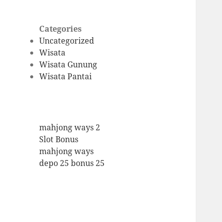
Categories
Uncategorized
Wisata
Wisata Gunung
Wisata Pantai
mahjong ways 2
Slot Bonus
mahjong ways
depo 25 bonus 25