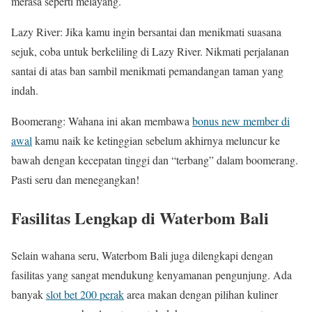
merasa seperti melayang.
Lazy River: Jika kamu ingin bersantai dan menikmati suasana
sejuk, coba untuk berkeliling di Lazy River. Nikmati perjalanan
santai di atas ban sambil menikmati pemandangan taman yang
indah.
Boomerang: Wahana ini akan membawa
bonus new member di
awal
kamu naik ke ketinggian sebelum akhirnya meluncur ke
bawah dengan kecepatan tinggi dan “terbang” dalam boomerang.
Pasti seru dan menegangkan!
Fasilitas Lengkap di Waterbom Bali
Selain wahana seru, Waterbom Bali juga dilengkapi dengan
fasilitas yang sangat mendukung kenyamanan pengunjung. Ada
banyak
slot bet 200 perak
area makan dengan pilihan kuliner