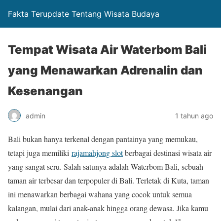
Fakta Terupdate Tentang Wisata Budaya
Tempat Wisata Air Waterbom Bali
yang Menawarkan Adrenalin dan
Kesenangan
admin
1 tahun ago
Bali bukan hanya terkenal dengan pantainya yang memukau,
tetapi juga memiliki
rajamahjong slot
berbagai destinasi wisata air
yang sangat seru. Salah satunya adalah Waterbom Bali, sebuah
taman air terbesar dan terpopuler di Bali. Terletak di Kuta, taman
ini menawarkan berbagai wahana yang cocok untuk semua
kalangan, mulai dari anak-anak hingga orang dewasa. Jika kamu