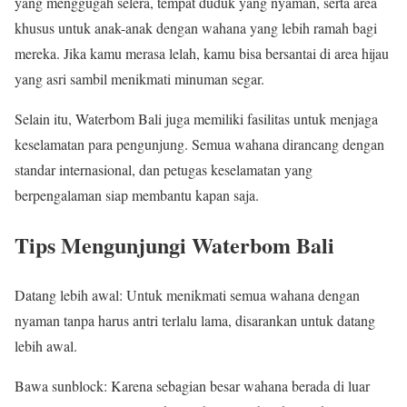
yang menggugah selera, tempat duduk yang nyaman, serta area
khusus untuk anak-anak dengan wahana yang lebih ramah bagi
mereka. Jika kamu merasa lelah, kamu bisa bersantai di area hijau
yang asri sambil menikmati minuman segar.
Selain itu, Waterbom Bali juga memiliki fasilitas untuk menjaga
keselamatan para pengunjung. Semua wahana dirancang dengan
standar internasional, dan petugas keselamatan yang
berpengalaman siap membantu kapan saja.
Tips Mengunjungi Waterbom Bali
Datang lebih awal: Untuk menikmati semua wahana dengan
nyaman tanpa harus antri terlalu lama, disarankan untuk datang
lebih awal.
Bawa sunblock: Karena sebagian besar wahana berada di luar