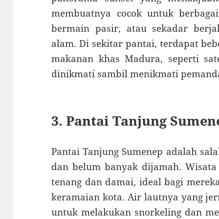
membuatnya cocok untuk berbagai ak
bermain pasir, atau sekadar berja
alam. Di sekitar pantai, terdapat b
makanan khas Madura, seperti sat
dinikmati sambil menikmati pemand
3. Pantai Tanjung Sumen
Pantai Tanjung Sumenep adalah sala
dan belum banyak dijamah. Wisata
tenang dan damai, ideal bagi mereka
keramaian kota. Air lautnya yang j
untuk melakukan snorkeling dan mel