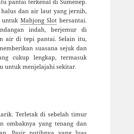
u pantai terkenal di Sumenep.
halus dan air laut yang jernih,
l untuk
Mahjong Slot
bersantai.
ndangan indah, berjemur di
air di tepi pantai. Selain itu,
memberikan suasana sejuk dan
bang cukup lengkap, termasuk
untuk menjelajahi sekitar.
arik. Terletak di sebelah timur
gan ombaknya yang tenang dan
n. Pasir putihnya yang luas