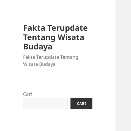
Fakta Terupdate
Tentang Wisata
Budaya
Fakta Terupdate Tentang
Wisata Budaya
Cari
CARI