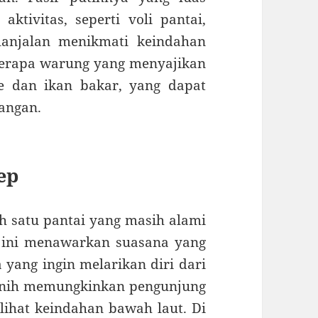
tivitas, seperti voli pantai,
lanjalan menikmati keindahan
eberapa warung yang menyajikan
e dan ikan bakar, yang dapat
angan.
ep
h satu pantai yang masih alami
 ini menawarkan suasana yang
 yang ingin melarikan diri dari
ernih memungkinkan pengunjung
ihat keindahan bawah laut. Di