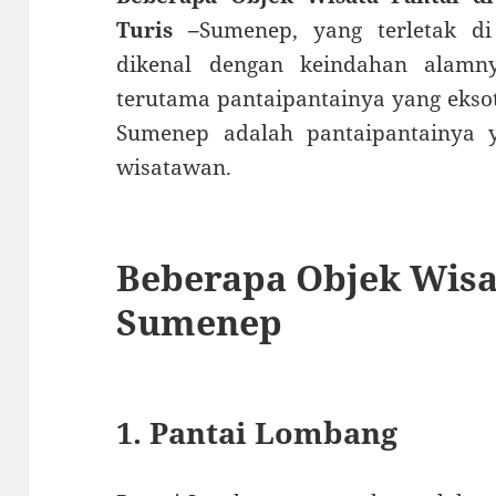
Turis –
Sumenep, yang terletak d
dikenal dengan keindahan ala
terutama pantaipantainya yang eksot
Sumenep adalah pantaipantainya 
wisatawan.
Beberapa Objek Wisat
Sumenep
1. Pantai Lombang