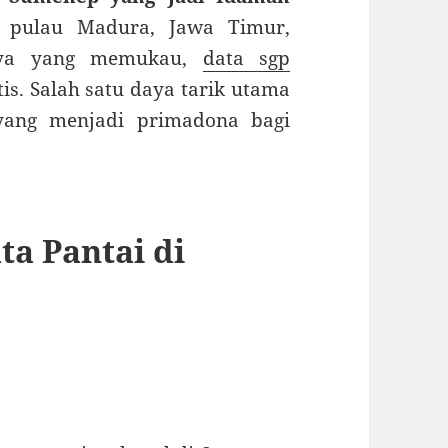
i pulau Madura, Jawa Timur,
mnya yang memukau,
data sgp
is. Salah satu daya tarik utama
yang menjadi primadona bagi
a Pantai di