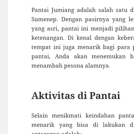
Pantai Jumiang adalah salah satu d
Sumenep. Dengan pasirnya yang 
yang asri, pantai ini menjadi pilih
ketenangan. Di kenal dengan keber
tempat ini juga menarik bagi para p
pantai, Anda akan menemukan b
menambah pesona alamnya.
Aktivitas di Pantai
Selain menikmati keindahan pantai
menarik yang bisa di lakukan di