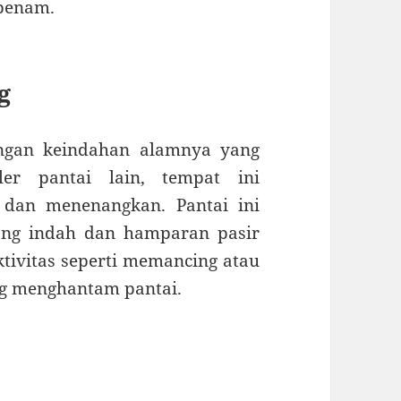
rbenam.
g
engan keindahan alamnya yang
ler pantai lain, tempat ini
dan menenangkan. Pantai ini
 yang indah dan hamparan pasir
tivitas seperti memancing atau
g menghantam pantai.