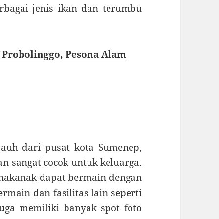
rbagai jenis ikan dan terumbu
i Probolinggo, Pesona Alam
 jauh dari pusat kota Sumenep,
n sangat cocok untuk keluarga.
anakanak dapat bermain dengan
rmain dan fasilitas lain seperti
juga memiliki banyak spot foto