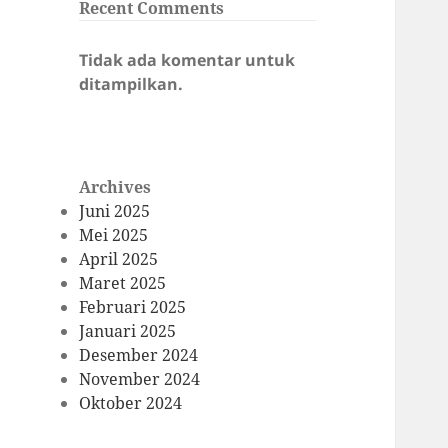
Recent Comments
Tidak ada komentar untuk
ditampilkan.
Archives
Juni 2025
Mei 2025
April 2025
Maret 2025
Februari 2025
Januari 2025
Desember 2024
November 2024
Oktober 2024