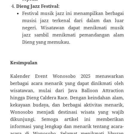
Dieng Jazz Festival
:
Festival musik jazz ini menampilkan berbagai
musisi jazz terkenal dari dalam dan luar
negeri. Wisatawan dapat menikmati musik
jazz sambil menikmati pemandangan alam
Dieng yang memukau.
Kesimpulan
Kalender Event Wonosobo 2025 menawarkan
berbagai acara menarik yang dapat dinikmati oleh
wisatawan, mulai dari Java Balloon Attraction
hingga Dieng Caldera Race. Dengan keindahan alam,
kekayaan budaya, dan berbagai aktivitas menarik,
Wonosobo menjadi destinasi wisata yang wajib
dikunjungi. Semoga artikel ini memberikan
informasi yang lengkap dan menarik tentang acara-
acara di Wonosobo. Selamat menikmati liburan