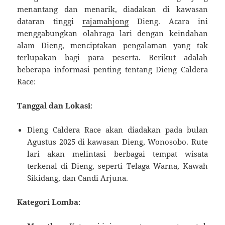
menantang dan menarik, diadakan di kawasan
dataran tinggi
rajamahjong
Dieng. Acara ini
menggabungkan olahraga lari dengan keindahan
alam Dieng, menciptakan pengalaman yang tak
terlupakan bagi para peserta. Berikut adalah
beberapa informasi penting tentang Dieng Caldera
Race:
Tanggal dan Lokasi
:
Dieng Caldera Race akan diadakan pada bulan
Agustus 2025 di kawasan Dieng, Wonosobo. Rute
lari akan melintasi berbagai tempat wisata
terkenal di Dieng, seperti Telaga Warna, Kawah
Sikidang, dan Candi Arjuna.
Kategori Lomba
: