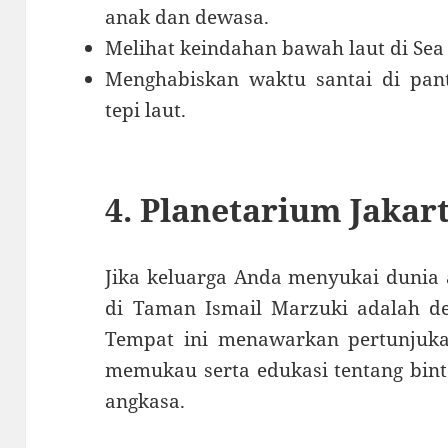
anak dan dewasa.
Melihat keindahan bawah laut di Sea
Menghabiskan waktu santai di pant
tepi laut.
4.
Planetarium Jakar
Jika keluarga Anda menyukai dunia 
di Taman Ismail Marzuki adalah des
Tempat ini menawarkan pertunjuka
memukau serta edukasi tentang bint
angkasa.