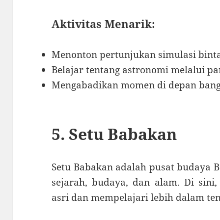
Aktivitas Menarik:
Menonton pertunjukan simulasi binta
Belajar tentang astronomi melalui pa
Mengabadikan momen di depan bangu
5.
Setu Babakan
Setu Babakan adalah pusat budaya 
sejarah, budaya, dan alam. Di sini
asri dan mempelajari lebih dalam ten