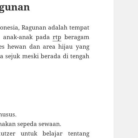
agunan
donesia, Ragunan adalah tempat
n anak-anak pada
rtp
beragam
ies hewan dan area hijau yang
a sejuk meski berada di tengah
husus.
nakan sepeda sewaan.
utzer untuk belajar tentang