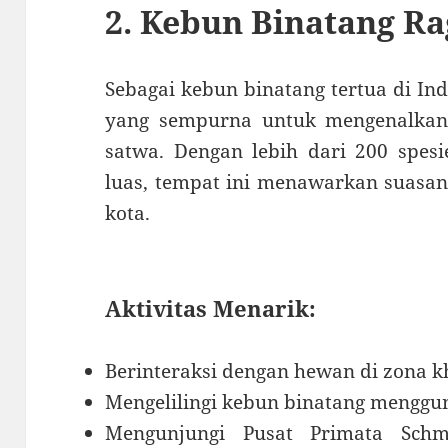
2.
Kebun Binatang R
Sebagai kebun binatang tertua di In
yang sempurna untuk mengenalka
satwa. Dengan lebih dari 200 spes
luas, tempat ini menawarkan suasan
kota.
Aktivitas Menarik:
Berinteraksi dengan hewan di zona k
Mengelilingi kebun binatang menggu
Mengunjungi Pusat Primata Schm