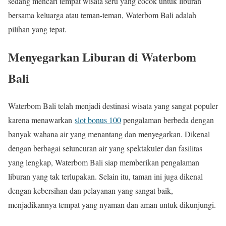
sedang mencari tempat wisata seru yang cocok untuk liburan
bersama keluarga atau teman-teman, Waterbom Bali adalah
pilihan yang tepat.
Menyegarkan Liburan di Waterbom
Bali
Waterbom Bali telah menjadi destinasi wisata yang sangat populer
karena menawarkan
slot bonus 100
pengalaman berbeda dengan
banyak wahana air yang menantang dan menyegarkan. Dikenal
dengan berbagai seluncuran air yang spektakuler dan fasilitas
yang lengkap, Waterbom Bali siap memberikan pengalaman
liburan yang tak terlupakan. Selain itu, taman ini juga dikenal
dengan kebersihan dan pelayanan yang sangat baik,
menjadikannya tempat yang nyaman dan aman untuk dikunjungi.