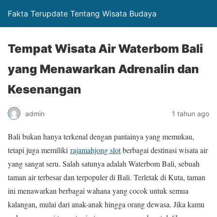
Fakta Terupdate Tentang Wisata Budaya
Tempat Wisata Air Waterbom Bali
yang Menawarkan Adrenalin dan
Kesenangan
admin
1 tahun ago
Bali bukan hanya terkenal dengan pantainya yang memukau,
tetapi juga memiliki
rajamahjong slot
berbagai destinasi wisata air
yang sangat seru. Salah satunya adalah Waterbom Bali, sebuah
taman air terbesar dan terpopuler di Bali. Terletak di Kuta, taman
ini menawarkan berbagai wahana yang cocok untuk semua
kalangan, mulai dari anak-anak hingga orang dewasa. Jika kamu