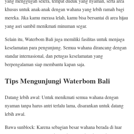
yang menggugah selera, tempat duduk yang nyaman, serta area
khusus untuk anak-anak dengan wahana yang lebih ramah bagi
mereka. Jika kamu merasa lelah, kamu bisa bersantai di area hijau
yang asri sambil menikmati minuman segar.
Selain itu, Waterbom Bali juga memiliki fasilitas untuk menjaga
keselamatan para pengunjung. Semua wahana dirancang dengan
standar internasional, dan petugas keselamatan yang
berpengalaman siap membantu kapan saja.
Tips Mengunjungi Waterbom Bali
Datang lebih awal: Untuk menikmati semua wahana dengan
nyaman tanpa harus antri terlalu lama, disarankan untuk datang
lebih awal.
Bawa sunblock: Karena sebagian besar wahana berada di luar