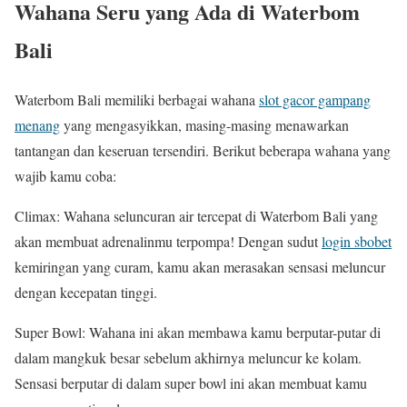
Wahana Seru yang Ada di Waterbom
Bali
Waterbom Bali memiliki berbagai wahana
slot gacor gampang
menang
yang mengasyikkan, masing-masing menawarkan
tantangan dan keseruan tersendiri. Berikut beberapa wahana yang
wajib kamu coba:
Climax: Wahana seluncuran air tercepat di Waterbom Bali yang
akan membuat adrenalinmu terpompa! Dengan sudut
login sbobet
kemiringan yang curam, kamu akan merasakan sensasi meluncur
dengan kecepatan tinggi.
Super Bowl: Wahana ini akan membawa kamu berputar-putar di
dalam mangkuk besar sebelum akhirnya meluncur ke kolam.
Sensasi berputar di dalam super bowl ini akan membuat kamu