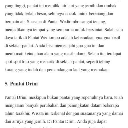
yang tinggi, pantai ini memiliki air laut yang jernih dan ombak
yang tidak terlalu besar, sehingga cocok untuk berenang dan
bermain air. Suasana di Pantai Wediombo sangat tenang,
menjadikannya tempat yang sempurna untuk bersantai. Salah satu
daya tarik di Pantai Wediombo adalah keberadaan gua-gua kecil
di sekitar pantai. Anda bisa menjelajahi gua-gua ini dan
menikmati keindahan alam yang masih alami. Selain itu, terdapat
spot-spot foto yang menarik di sekitar pantai, seperti tebing
karang yang indah dan pemandangan laut yang memukau.
5. Pantai Drini
Pantai Drini, meskipun bukan pantai yang sepenuhnya baru, telah
mengalami banyak perubahan dan peningkatan dalam beberapa
tahun terakhir. Wisata ini terkenal dengan suasananya yang damai
dan airnya yang jernih. Di Pantai Drini, Anda juga dapat