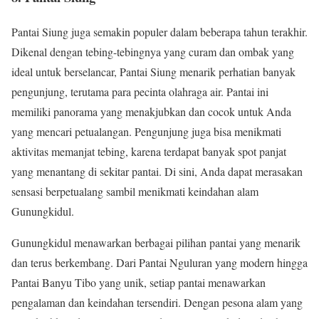
Pantai Siung juga semakin populer dalam beberapa tahun terakhir.
Dikenal dengan tebing-tebingnya yang curam dan ombak yang
ideal untuk berselancar, Pantai Siung menarik perhatian banyak
pengunjung, terutama para pecinta olahraga air. Pantai ini
memiliki panorama yang menakjubkan dan cocok untuk Anda
yang mencari petualangan. Pengunjung juga bisa menikmati
aktivitas memanjat tebing, karena terdapat banyak spot panjat
yang menantang di sekitar pantai. Di sini, Anda dapat merasakan
sensasi berpetualang sambil menikmati keindahan alam
Gunungkidul.
Gunungkidul menawarkan berbagai pilihan pantai yang menarik
dan terus berkembang. Dari Pantai Nguluran yang modern hingga
Pantai Banyu Tibo yang unik, setiap pantai menawarkan
pengalaman dan keindahan tersendiri. Dengan pesona alam yang