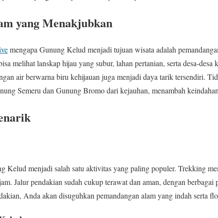
am yang Menakjubkan
ive
mengapa Gunung Kelud menjadi tujuan wisata adalah pemandangan
a melihat lanskap hijau yang subur, lahan pertanian, serta desa-desa 
n air berwarna biru kehijauan juga menjadi daya tarik tersendiri. Tid
Gunung Semeru dan Gunung Bromo dari kejauhan, menambah keindahan
enarik
 Kelud menjadi salah satu aktivitas yang paling populer. Trekking m
am. Jalur pendakian sudah cukup terawat dan aman, dengan berbagai po
ndakian, Anda akan disuguhkan pemandangan alam yang indah serta flo