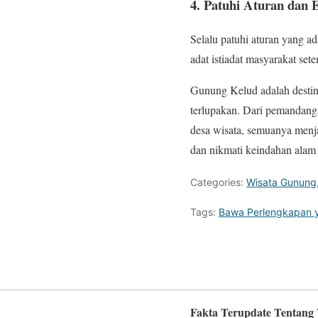
4. Patuhi Aturan dan 
Selalu patuhi aturan yang 
adat istiadat masyarakat set
Gunung Kelud adalah destin
terlupakan. Dari pemandang
desa wisata, semuanya menj
dan nikmati keindahan alam
Categories:
Wisata Gunung
Tags:
Bawa Perlengkapan 
Fakta Terupdate Tentang