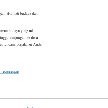
gan. Hormati budaya dan
laman budaya yang tak
ingga kunjungan ke desa-
an rencana perjalanan Anda
a Lingkungan