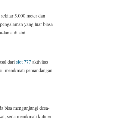
sekitar 5.000 meter dan
pengalaman yang luar biasa
-lama di sini.
asal dari
slot 777
aktivitas
mbil menikmati pemandangan
da bisa mengunjungi desa-
al, serta menikmati kuliner